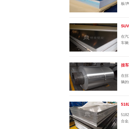
板/声
SU
在汽
车辆进
挂车
在挂
辆的结
51
51
合金