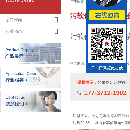
News Center
当前位置 :
主页
>
铝材资讯
>>
污软件
污软件不要钱不用
公司新闻
行业动态
污软件不要钱不用会
作者来源: 河南污软件不要钱不用会员铝业
温馨提示：
如果您对污软件不
177-3712-1902
话
铝母线采用高导电率的铝材料制成
达到99.6%，具有较高的导电性和