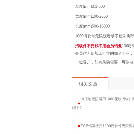
厚度(mm)0.1-500
宽度(mm)100-2650
长度(mm)500-16000
1060污软件无限观看版不登录典型用途
污软件不要钱不用会员铝业
1060
会员作为铝加工行业的知名企业，多
一位客户，如有采购需要，可致电
相关文章：
冷库地板防滑用1060花纹污软
哪个?
PCB铝基板用1100污软件无限